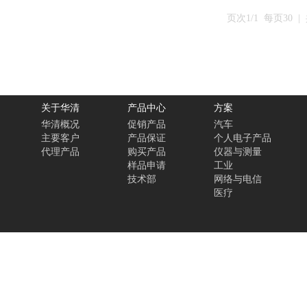
页次
1
/
1
每页30 |
关于华清
产品中心
方案
华清概况
促销产品
汽车
主要客户
产品保证
个人电子产品
代理产品
购买产品
仪器与测量
样品申请
工业
技术部
网络与电信
医疗